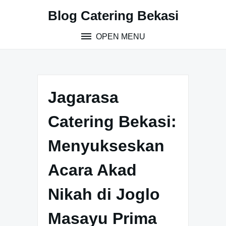
S
Blog Catering Bekasi
k
i
OPEN MENU
p
t
o
c
o
Jagarasa
n
t
Catering Bekasi:
e
n
Menyukseskan
t
Acara Akad
Nikah di Joglo
Masayu Prima