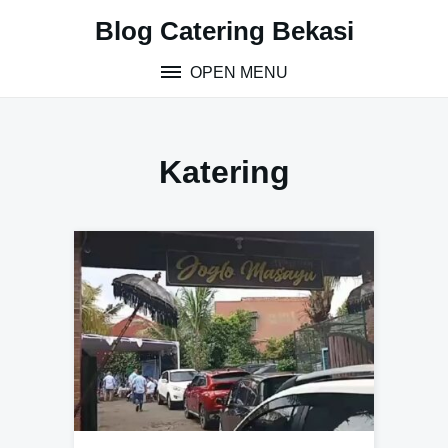
S
Blog Catering Bekasi
k
i
OPEN MENU
p
t
o
c
Katering
o
n
t
e
n
t