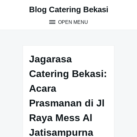
S
Blog Catering Bekasi
k
i
OPEN MENU
p
t
o
c
o
Jagarasa
n
t
Catering Bekasi:
e
n
Acara
t
Prasmanan di Jl
Raya Mess Al
Jatisampurna