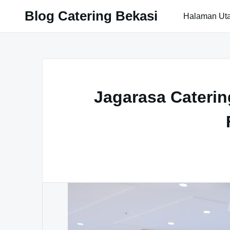
S
Blog Catering Bekasi
Halaman Ut
k
i
p
t
o
c
o
Jagarasa Caterin
n
t
e
n
t