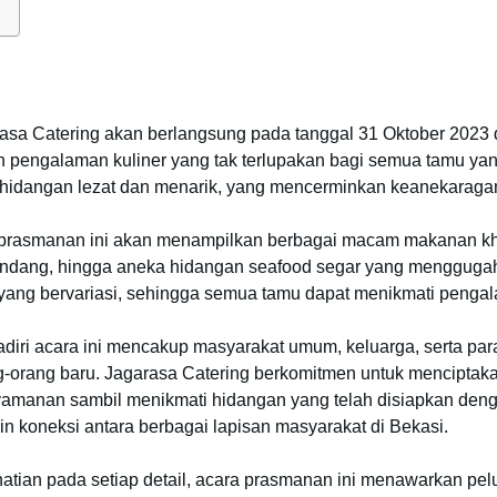
a Catering akan berlangsung pada tanggal 31 Oktober 2023 di 
pengalaman kuliner yang tak terlupakan bagi semua tamu yang
hidangan lezat dan menarik, yang mencerminkan keanekaragaman
prasmanan ini akan menampilkan berbagai macam makanan khas
, rendang, hingga aneka hidangan seafood segar yang menggugah 
ang bervariasi, sehingga semua tamu dapat menikmati penga
iri acara ini mencakup masyarakat umum, keluarga, serta para
ang-orang baru. Jagarasa Catering berkomitmen untuk mencipta
manan sambil menikmati hidangan yang telah disiapkan denga
in koneksi antara berbagai lapisan masyarakat di Bekasi.
tian pada setiap detail, acara prasmanan ini menawarkan pe