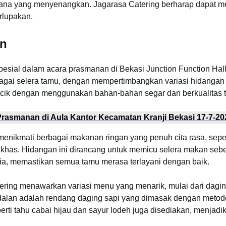
suasana yang menyenangkan. Jagarasa Catering berharap dapat
rlupakan.
an
esial dalam acara prasmanan di Bekasi Junction Function Hall
ai selera tamu, dengan mempertimbangkan variasi hidangan y
acik dengan menggunakan bahan-bahan segar dan berkualitas t
Prasmanan di Aula Kantor Kecamatan Kranji Bekasi 17-7-20
nikmati berbagai makanan ringan yang penuh cita rasa, sepert
s khas. Hidangan ini dirancang untuk memicu selera makan seb
edia, memastikan semua tamu merasa terlayani dengan baik.
tering menawarkan variasi menu yang menarik, mulai dari dagin
alan adalah rendang daging sapi yang dimasak dengan metode
perti tahu cabai hijau dan sayur lodeh juga disediakan, menjad