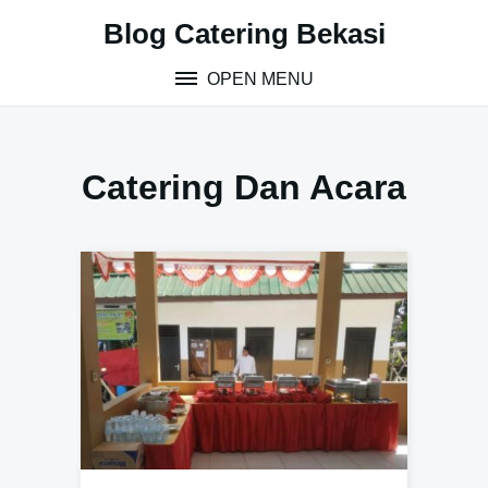
S
Blog Catering Bekasi
k
i
OPEN MENU
p
t
o
c
Catering Dan Acara
o
n
t
e
n
t